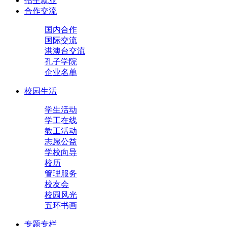
广泛，但在时间和地点上存在局限性。而通过网络
场比赛，无论是使用手机、平板，还是电脑，都能
更重要的是，火箭比赛的直播平台通常提供多种语
高了观看体验的多样性。同时，一些直播平台还加
不同视角欣赏比赛的精彩瞬间，仿佛亲临现场。
此外，火箭比赛的直播不仅局限于传统的赛季常规
球员伤病更新以及战术分析等内容，这样的全面资
事的观赏性和娱乐性。