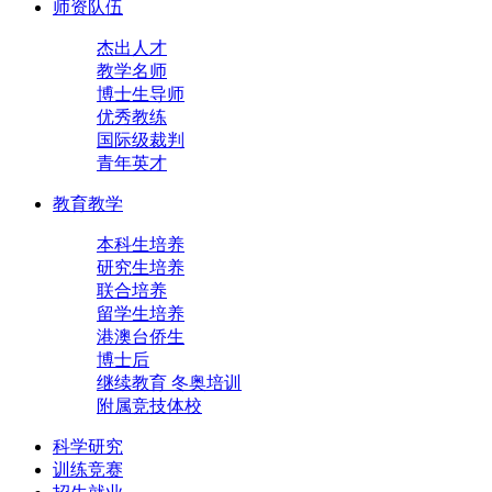
火箭比赛直播在线观看
篮球盛宴
2025-11-22
1
随着篮球比赛日益受到全球观众的关注，火箭队作为
待的赛事之一。无论是激烈的对抗，还是球员们的
们的需求，火箭比赛的直播在线观看以及全程精彩
够实时观看比赛，还能够回顾精彩时刻，享受篮球
线观看全程精彩回放实时更新尽享篮球盛宴的优势
1、火箭比赛直播在线观看的
随着互联网技术的发展，火箭比赛的直播在线观看