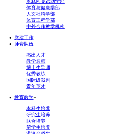
看。这种高自由度的观看体验，使得球迷在观看回
zoty中欧,zoty中欧官网,zoty中欧官方app下载,z
3、实时更新功能提升观赛体
除了直播和回放功能外，火箭比赛的实时更新同样
变化，还涉及到球员的个人数据、比赛的关键事件
现，确保观众可以在比赛进行中随时获取最准确的
此外，实时更新平台通常还会提供详细的统计数据
体战术执行情况。这些数据的实时更新帮助球迷更
展。对于篮球分析爱好者来说，实时更新功能提供
实时更新不仅提升了比赛的透明度，也让球迷能够
球迷们可以分享自己的看法、分析比赛，甚至与其
4、尽享篮球盛宴的综合体验
火箭比赛的直播在线观看、精彩回放和实时更新功
无论你是在家中舒适地观看比赛，还是在外出时通
力。
此外，许多直播平台还与体育赛事相关的品牌和企